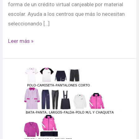
forma de un crédito virtual canjeable por material
escolar. Ayuda a los centros que más lo necesitan
seleccionando […]
Leer más »
Recogida
de
libros
y
banco
de
uniformes