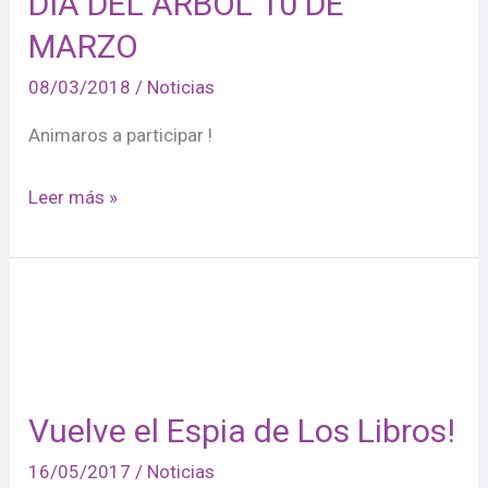
DÍA DEL ARBOL 10 DE
DEL
MARZO
ARBOL
08/03/2018
/
Noticias
10
DE
Animaros a participar !
MARZO
Leer más »
Vuelve
el
Espia
de
Vuelve el Espia de Los Libros!
Los
Libros!
16/05/2017
/
Noticias