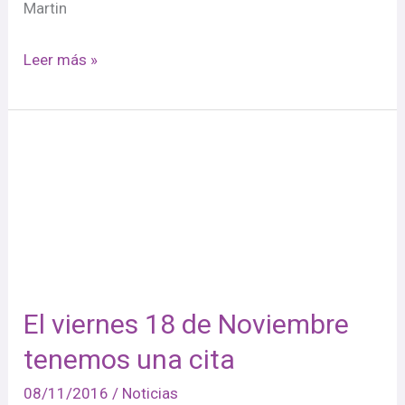
Martin
Leer más »
El
viernes
18
de
Noviembre
tenemos
una
El viernes 18 de Noviembre
cita
tenemos una cita
08/11/2016
/
Noticias