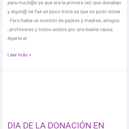
para much@s ya que era la primera vez que donaban
y algun@ se fué un poco triste ya que no pudo donar
. Pero había un montón de padres y madres, amigos
, profesores y todos unidos por una buena causa.
Aparte el
Leer más »
DIA
DE
LA
DONACIÓN
EN
DIA DE LA DONACIÓN EN
COLE