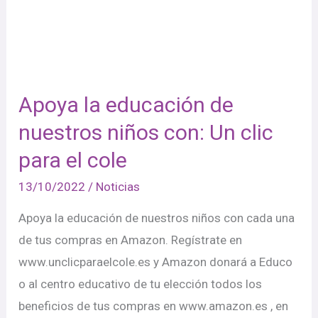
educación
de
nuestros
niños
con:
Apoya la educación de
Un
nuestros niños con: Un clic
clic
para el cole
para
el
13/10/2022
/
Noticias
cole
Apoya la educación de nuestros niños con cada una
de tus compras en Amazon. Regístrate en
www.unclicparaelcole.es y Amazon donará a Educo
o al centro educativo de tu elección todos los
beneficios de tus compras en www.amazon.es , en