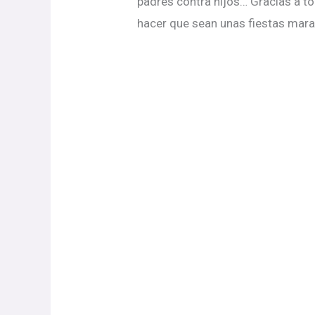
padres contra hijos… Gracias a t
hacer que sean unas fiestas mara